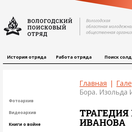
Вологодская
областная молодежна
общественная организ
История отряда
Работа отряда
Поиск солд
Главная
|
Гале
Бора. Изольда 
Фотоархив
ТРАГЕДИЯ 
Видеоархив
ИВАНОВА
Книги о войне