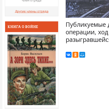
член отряда
Другие члены отряда
Публикуемые 
КНИГА О ВОЙНЕ
операции, ход
разыгравшейся