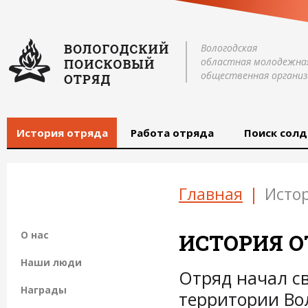
Вологодская
областная молодежна
общественная организ
История отряда
Работа отряда
Поиск солд
Главная
|
Исто
О нас
ИСТОРИЯ О
Наши люди
Отряд начал св
Награды
территории Вол