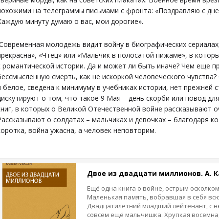
похожими на телеграммы письмами с фронта: «Поздравляю с дне
Каждую минуту думаю о вас, мои дорогие».
Современная молодежь видит войну в биографических сериалах
прекрасна», «Чтец» или «Мальчик в полосатой пижаме», в кото
к романтической истории. Да и может ли быть иначе? Чем еще п
бессмысленную смерть, как не искоркой человеческого чувства? 
и белое, сведена к минимуму в учебниках истории, нет прежней 
дискутируют о том, что такое 9 Мая – день скорби или повод дл
книг, в которых о Великой Отечественной войне рассказывают 
Рассказывают о солдатах – мальчиках и девочках – благодаря к
коротка, война ужасна, а человек неповторим.
Двое из двадцати миллионов. А. 
Ещё одна книга о войне, острым осколко
Маленькая память, вобравшая в себя всю
Двадцатилетний младший лейтенант, с не
совсем ещё мальчишка. Хрупкая восемна