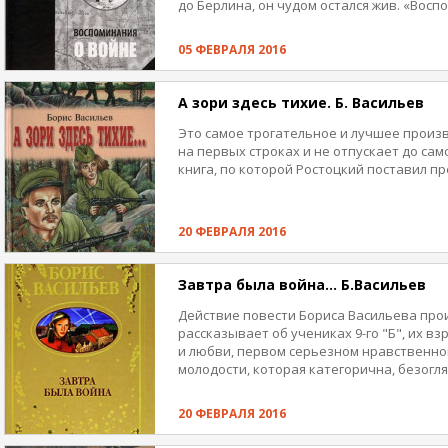
до Берлина, он чудом остался жив. «Вос
освободиться от гнетущих воспоминаний.
бодрых, ура-патриотических описаний бое
05 ФЕВРАЛЯ 2016
выдержан в духе жесткой окопной правд
А зори здесь тихие. Б. Васильев
Это самое трогательное и лучшее произв
на первых строках и не отпускает до сам
книга, по которой Ростоцкий поставил п
20 ФЕВРАЛЯ 2016
Завтра была война... Б.Васильев
Действие повести Бориса Васильева про
рассказывает об учениках 9-го "Б", их в
и любви, первом серьезном нравственно
молодости, которая категорична, безогл
коротка, потому что "завтра была война".
20 ФЕВРАЛЯ 2016