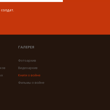
 солдат.
ГАЛЕРЕЯ
Фотоархив
ков
Видеоархив
ых
Книги о войне
Фильмы о войне