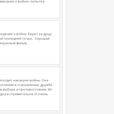
поминания о войне» попытка
 Читатель не найдет здесь ни
в, ни легкого чтива. Рассказ
ы.
едение о войне. Берёт за душу
ой последней точки... Хорошая
рекрасный фильм.
исходит накануне войны. Она
зрослении и становлении, дружбе
м выборе и противостоянии. Их
ядна и стремительна. И очень
..