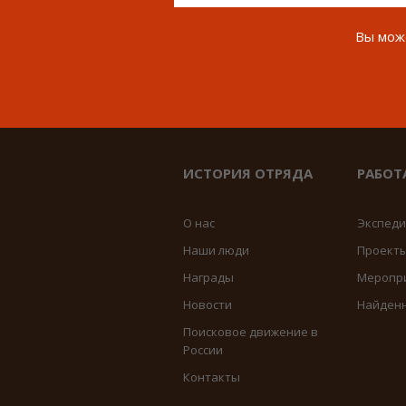
Вы може
ИСТОРИЯ ОТРЯДА
РАБОТ
О нас
Экспед
Наши люди
Проект
Награды
Меропр
Новости
Найден
Поисковое движение в
России
Контакты