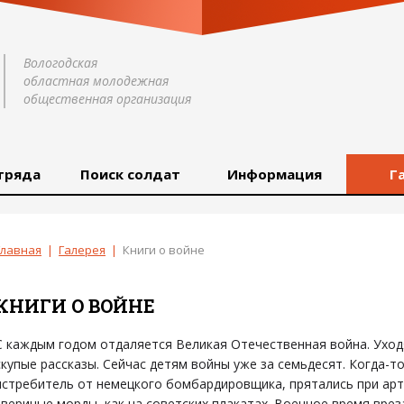
Вологодская
областная молодежная
общественная организация
тряда
Поиск солдат
Информация
Г
Главная
|
Галерея
|
Книги о войне
КНИГИ О ВОЙНЕ
С каждым годом отдаляется Великая Отечественная война. Уходя
скупые рассказы. Сейчас детям войны уже за семьдесят. Когда-то
истребитель от немецкого бомбардировщика, прятались при арт
звериные морды, как на советских плакатах. Военное время врез