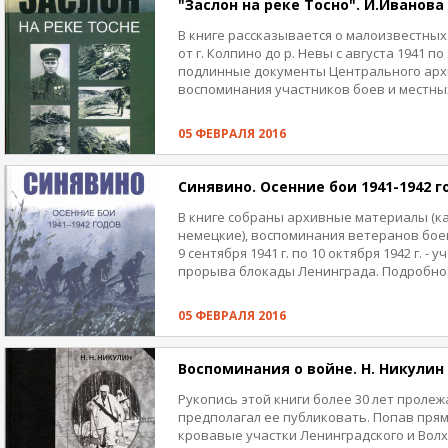
"Заслон на реке Тосно". И.Иванова
В книге рассказывается о малоизвестны
от г. Колпино до р. Невы с августа 1941 по
подлинные документы Центрального арх
воспоминания участников боев и местны
источники, отражающие взгляд противни
Книга иллюстрирована пояснительными 
05 ФЕВРАЛЯ 2016
военных лет.
Сборник дополняет летопись героическо
Синявино. Осенние бои 1941-1942 г
Великой Отечественной войны.
В книге собраны архивные материалы (ка
немецкие), воспоминания ветеранов бое
9 сентября 1941 г. по 10 октября 1942 г. - 
прорыва блокады Ленинграда. Подробно
наступательная операция 1942 г., осущест
октября 1942 г. силами Ленинградского и
05 ФЕВРАЛЯ 2016
предотвратившая штурм Ленинграда и с
противника, чем способствовала победе 
Сталинградом.
Воспоминания о войне. Н. Никулин
Рукопись этой книги более 30 лет пролеж
предполагал ее публиковать. Попав прям
кровавые участки Ленинградского и Волх