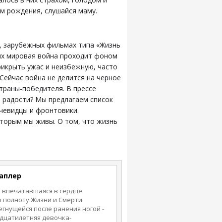
м рождения, слушайся маму.
, зарубежных фильмах типа «Жизнь
рых мировая война проходит фоном
рикрыть ужас и неизбежную, часто
Сейчас война не делится на черное
страны-победителя. В прессе
я радости? Мы предлагаем список
очевидцы и фронтовики.
оторым мы живы. О том, что жизнь
Каплер
м впечатавшаяся в сердце.
 полноту Жизни и Смерти.
гнущейся после ранения ногой -
дцатилетняя девочка-