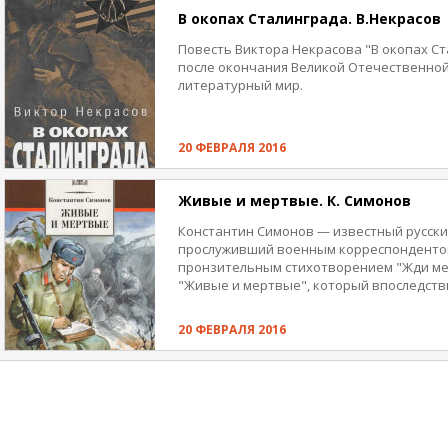
В окопах Сталинграда. В.Некрасов
Повесть Виктора Некрасова "В окопах Ст
после окончания Великой Отечественной
литературный мир.
Спустя годы эту книгу, которую критики н
мушкетёра", трагической, как сводки Ин
20 ФЕВРАЛЯ 2016
лирической, как дневник", изъяли из биб
Союза писателей и вынудили покинуть ро
пронзительное и мужественное повеств
Живые и мертвые. К. Симонов
"окопной" прозе, остаётся не только пер
Константин Симонов — известный русски
прослуживший военным корреспондентом
пронзительным стихотворением "Жди меня
"Живые и мертвые", который впоследств
романами — "Солдатами не рождаются" и
в трилогию и став эпическим художеств
20 ФЕВРАЛЯ 2016
советского народа к победе в Великой О
стремился соединить два плана — досто
событий войны, увиденных глазами главн
и анализ этих событий с точки зрения и
и оценки. Вторая часть трилогии описыв
Сталинградской битвы — переломный мо
войны 1941-1945 гг. Третья часть посвящ