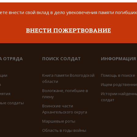
операции.
те внести свой вклад в дело увековечения памяти погибших
ВНЕСТИ ПОЖЕРТВОВАНИЕ
А ОТРЯДА
ПОИСК СОЛДАТ
ИНФОРМАЦИЯ
иции
Книга памяти Вологодской
Помощь в поиске
области
ы
Ищем родственни
Вологжане, погибшие в
иятия
Истории найденн
плену
солдат
ные солдаты
Воинские части
Архангельского округа
Маршевые роты
Область в годы войны