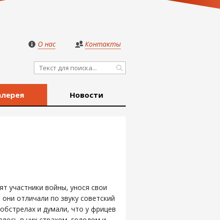
О нас
Контакты
алерея
Новости
т участники войны, унося свои
 они отличали по звуку советский
обстрелах и думали, что у фрицев
алось в них страхом, голодом и