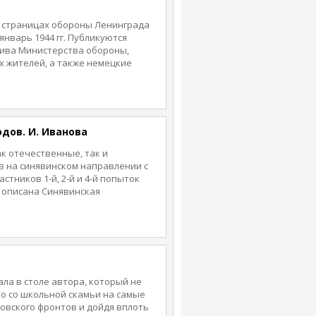
х страницах обороны Ленинграда
 январь 1944 гг. Публикуются
ива Министерства обороны,
х жителей, а также немецкие
ка на ход боевых действий.
схемами и фотографиями
й обороны Ленинграда в годы
одов. И. Иванова
к отечественные, так и
в на синявинском направлении с
участников 1-й, 2-й и 4-й попыток
 описана Синявинская
вленная с 19 августа по 10
 Волховского фронтов,
ковавшая крупные силы
советских войск под
ала в столе автора, который не
о со школьной скамьи на самые
овского фронтов и дойдя вплоть