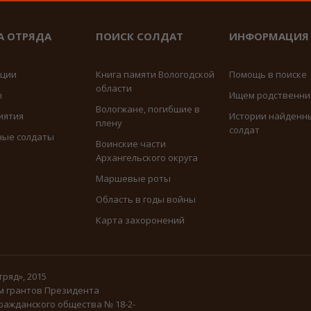
А ОТРЯДА
ПОИСК СОЛДАТ
ИНФОРМАЦИЯ
иции
Книга памяти Вологодской
Помощь в поиске
области
ы
Ищем родственни
Вологжане, погибшие в
иятия
Истории найденн
плену
солдат
ные солдаты
Воинские части
Архангельского округа
Маршевые роты
Область в годы войны
Карта захоронений
ряд», 2015
м грантов Президента
ражданского общества № 18-2-