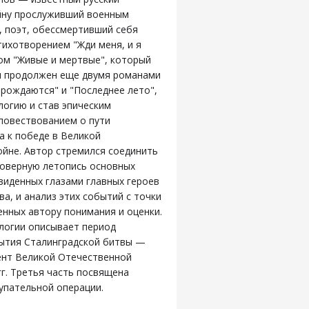
ойну прослуживший военным
 поэт, обессмертивший себя
ихотворением "Жди меня, и я
аном "Живые и мертвые", который
л продолжен еще двумя романами
рождаются" и "Последнее лето",
логию и став эпическим
повествованием о пути
а к победе в Великой
йне. Автор стремился соединить
товерную летопись основных
виденных глазами главных героев
ва, и анализ этих событий с точки
енных автору понимания и оценки.
логии описывает период
бытия Сталинградской битвы —
нт Великой Отечественной
гг. Третья часть посвящена
упательной операции.