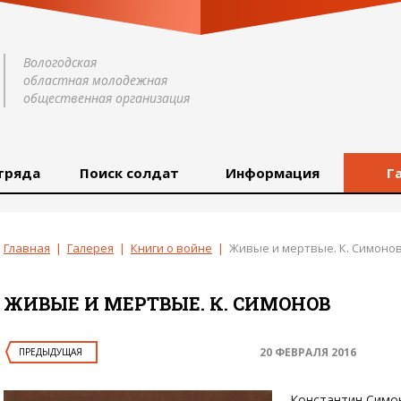
Вологодская
областная молодежная
общественная организация
тряда
Поиск солдат
Информация
Г
Главная
|
Галерея
|
Книги о войне
|
Живые и мертвые. К. Симоно
ЖИВЫЕ И МЕРТВЫЕ. К. СИМОНОВ
20 ФЕВРАЛЯ 2016
ПРЕДЫДУЩАЯ
Константин Симо