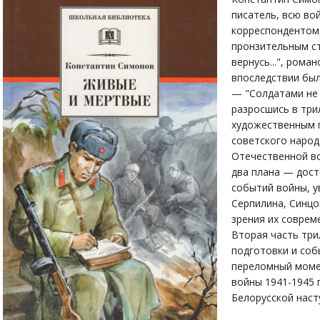
писатель, всю в
корреспондентом,
пронзительным ст
вернусь...", ром
впоследствии бы
— "Солдатами не 
разросшись в три
художественным 
советского народ
Отечественной во
два плана — дос
событий войны, у
Серпилина, Синцо
зрения их соврем
Вторая часть три
подготовки и со
переломный моме
войны 1941-1945 
Белорусской наст