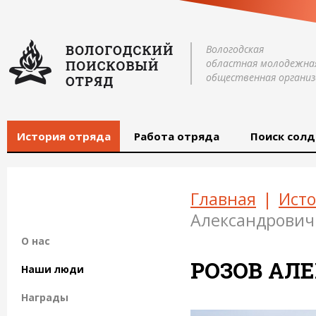
Вологодская
областная молодежна
общественная организ
История отряда
Работа отряда
Поиск солд
Главная
|
Исто
Александрович
О нас
РОЗОВ АЛ
Наши люди
Награды