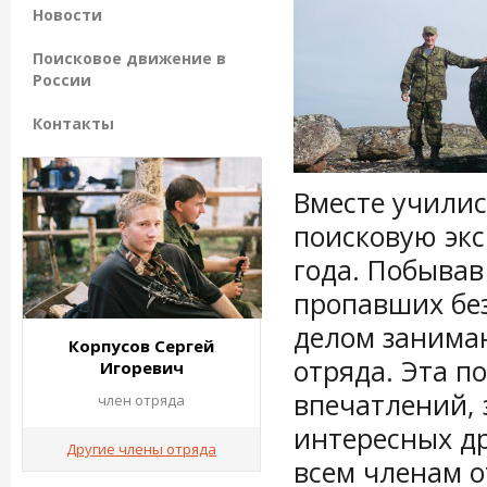
Новости
Поисковое движение в
России
Контакты
Вместе училис
поисковую эк
года. Побывав
пропавших без
делом занимаю
Корпусов Сергей
отряда. Эта п
Игоревич
впечатлений, 
член отряда
интересных др
Другие члены отряда
всем членам о