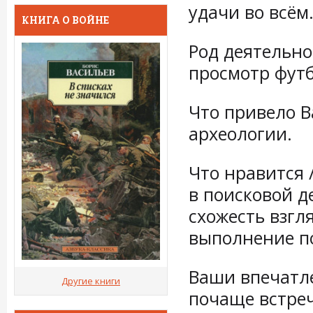
удачи во всём
КНИГА О ВОЙНЕ
Род деятельнос
просмотр футб
Что привело Ва
археологии.
Что нравится /
в поисковой д
схожесть взгл
выполнение п
Ваши впечатле
Другие книги
почаще встреч