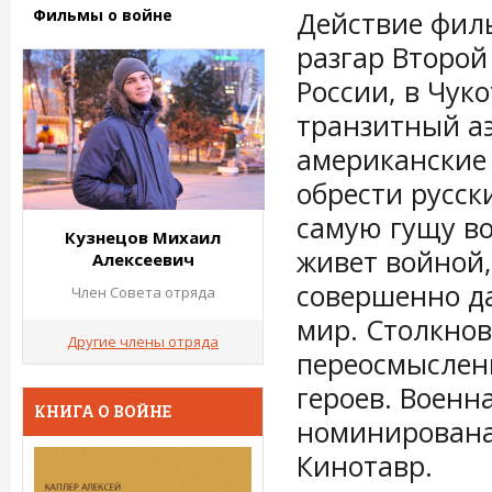
Фильмы о войне
Действие филь
разгар Второй
России, в Чук
транзитный а
американские 
обрести русск
самую гущу во
Кузнецов Михаил
живет войной
Алексеевич
совершенно да
Член Совета отряда
мир. Столкнов
Другие члены отряда
переосмыслени
героев. Военн
КНИГА О ВОЙНЕ
номинирована
Кинотавр.