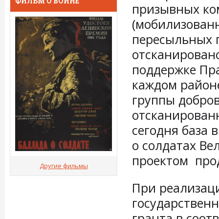
ФИЛЬМ О ВОЙНЕ
призывных ко
(мобилизованн
пересыльных п
отсканировано
поддержке Пра
каждом район
группы добров
отсканирован
сегодня база 
о солдатах Ве
проектом про
Другие фильмы
При реализаци
государственн
гранта в соот