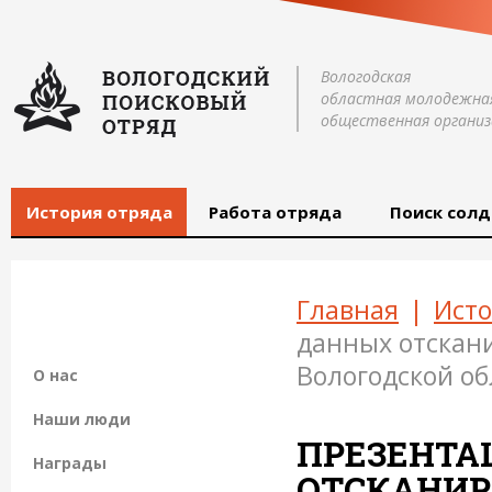
Вологодская
областная молодежна
общественная организ
История отряда
Работа отряда
Поиск солд
Главная
|
Исто
данных отскан
Вологодской об
О нас
Наши люди
ПРЕЗЕНТА
Награды
ОТСКАНИ