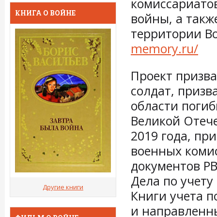
комиссариато
КНИГА О ВОЙНЕ
войны, а такж
территории Во
memory.ru/
Проект призва
солдат, призв
области погиб
Великой Отеч
2019 года, пр
военных коми
документов РВ
Дела по учету
Другие книги
Книги учета п
и направленны