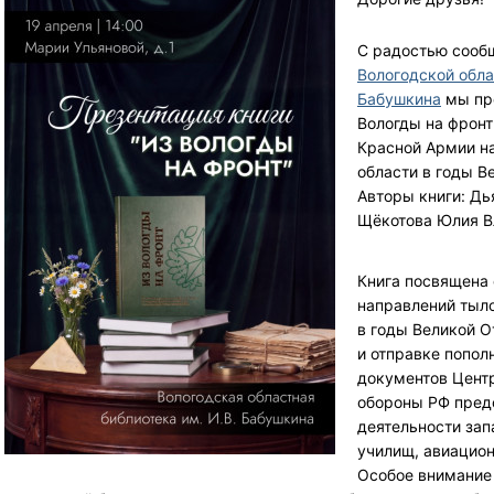
С радостью сообщ
Вологодской обла
Бабушкина
мы пре
Вологды на фронт
Красной Армии н
области в годы В
Авторы книги: Дь
Щёкотова Юлия В
Книга посвящена
направлений тыло
в годы Великой О
и отправке попол
документов Цент
обороны РФ пред
деятельности зап
училищ, авиацион
Особое внимание 