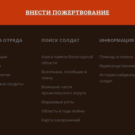
ВНЕСТИ ПОЖЕРТВОВАНИЕ
А ОТРЯДА
ПОИСК СОЛДАТ
ИНФОРМАЦИЯ
иции
Книга памяти Вологодской
Помощь в поиске
области
ы
Ищем родственни
Вологжане, погибшие в
иятия
Истории найденн
плену
солдат
ные солдаты
Воинские части
Архангельского округа
Маршевые роты
Область в годы войны
Карта захоронений