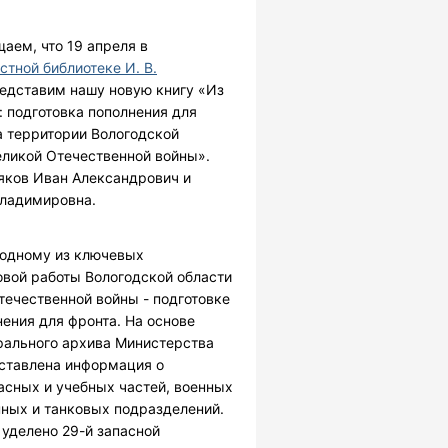
аем, что 19 апреля в
стной библиотеке И. В.
дставим нашу новую книгу «Из
: подготовка пополнения для
а территории Вологодской
еликой Отечественной войны».
яков Иван Александрович и
ладимировна.
 одному из ключевых
вой работы Вологодской области
течественной войны - подготовке
нения для фронта. На основе
рального архива Министерства
ставлена информация о
асных и учебных частей, военных
ных и танковых подразделений.
уделено 29-й запасной