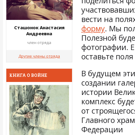
поделиться ф
участвовавших
вести на поля
форму
. Мы по
Сташонок Анастасия
Андреевна
Полезной буде
член отряда
фотографии. Е
оставьте поля
Другие члены отряда
В будущем эти
КНИГА О ВОЙНЕ
создании гале
истории Вели
комплекс буде
от строящегос
Главного хра
Федерации