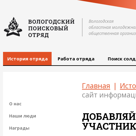
Вологодская
областная молодежна
общественная организ
История отряда
Работа отряда
Поиск солд
Главная
|
Исто
сайт информац
О нас
ДОБАВЛЯЙ
Наши люди
УЧАСТНИК
Награды