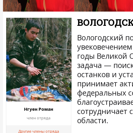
ВОЛОГОДС
Вологодский п
увековечением
годы Великой 
задача — поис
останков и ус
принимает акт
федеральных с
благоустраива
Нгуен Роман
сотрудничает 
член отряда
области.
Другие члены отряда