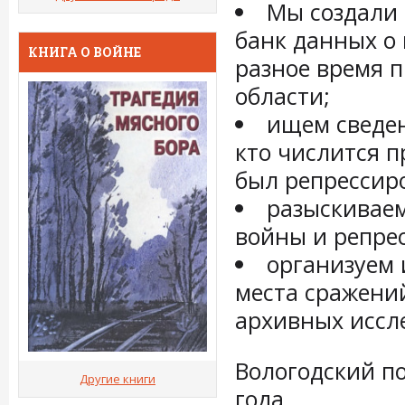
Мы создали
банк данных о 
КНИГА О ВОЙНЕ
разное время 
области;
ищем сведен
кто числится п
был репрессиро
разыскиваем
войны и репре
организуем 
места сражени
архивных иссл
Вологодский по
Другие книги
года.