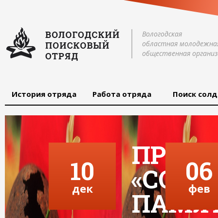
Вологодская
областная молодежна
общественная организ
История отряда
Работа отряда
Поиск солд
ПРОЕК
10
06
«СОХР
дек
фев
ПАМЯ